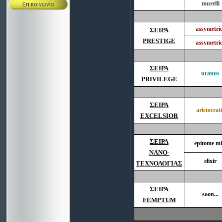
murelli
assymetri
ΣΕΙΡΑ
PRESTIGE
assymetri
ΣΕΙΡΑ
uranus
PRIVILEGE
1
2
ΣΕΙΡΑ
aristocrat
EXCELSIOR
ΣΕΙΡΑ
epitome m
ΝΑΝΟ-
elixir
ΤΕΧΝΟΛΟΓΙΑΣ
ΣΕΙΡΑ
soon...
FEMPTUM